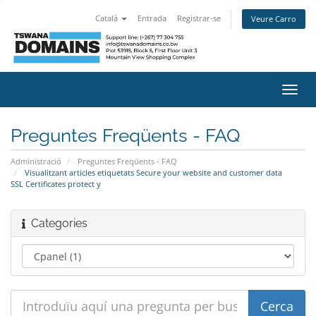
Català
Entrada
Registrar-se
Veure Carro
Canv
la
nave
Preguntes Freqüents - FAQ
Administració
Preguntes Freqüents - FAQ
Visualitzant articles etiquetats Secure your website and customer data
SSL Certificates protect y
Categories