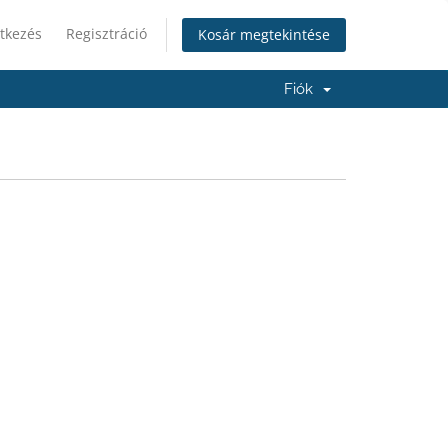
tkezés
Regisztráció
Kosár megtekintése
Fiók