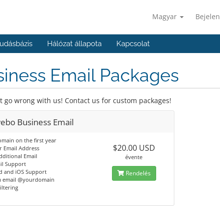
Magyar
Bejelen
udásbázis
Hálózat állapota
Kapcsolat
siness Email Packages
t go wrong with us! Contact us for custom packages!
ebo Business Email
main on the first year
$20.00 USD
r Email Address
ditional Email
évente
l Support
d and iOS Support
Rendelés
 email @yourdomain
ltering