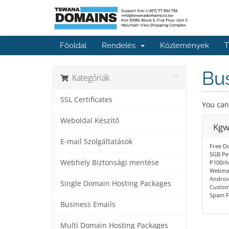
Főoldal
Rendelés
Közlemények
T
Bu
Kategóriák
SSL Certificates
You can
Weboldal Készítő
Kgw
E-mail Szolgáltatások
Free Do
5GB Pe
Webhely Biztonsági mentése
P100/Ad
Webmai
Androi
Single Domain Hosting Packages
Custom
Spam Fi
Business Emails
Multi Domain Hosting Packages