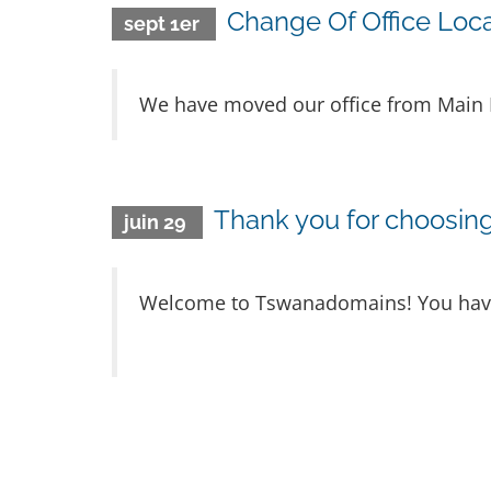
Change Of Office Loca
sept 1er
We have moved our office from Main Ma
Thank you for choosi
juin 29
Welcome to Tswanadomains! You have m