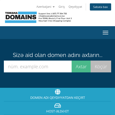
Azerbaijani
Giriş
Qeydiyyat
Səbətə bax
Naviq
keçid
Sizə aid olan domen adını axtarın...
DOMEN ADI QEYDIYYATDAN KEÇIRT
HOST ƏLDƏ ET