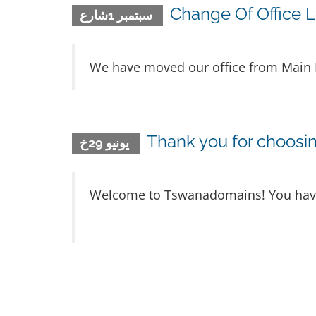
Change Of Office L
سبتمبر 1شارع
We have moved our office from Main Ma
Thank you for choos
يونيو 29خ
Welcome to Tswanadomains! You have m